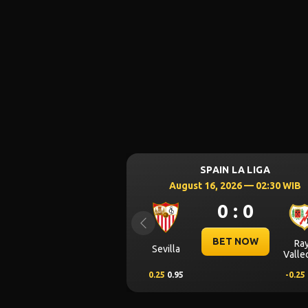
Gold Rush: Wild Dig
Fore
UEFA CHAMPIONS LEAGUE QUALIF
August 12, 2026 — 01:30 WIB
0 : 0
Previous
BET NOW
SK Sturm
Fener
Graz
-0.5
0.95
0.5
0
Wheel
V