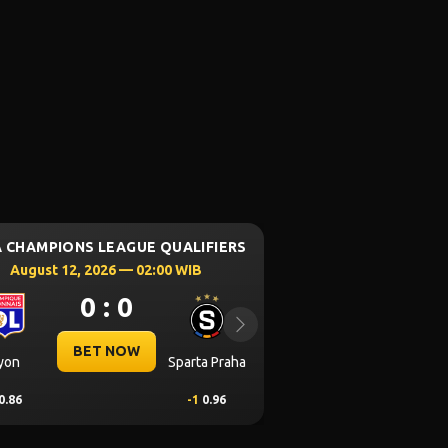
es
Bingo Bells
A CHAMPIONS LEAGUE QUALIFIERS
August 11, 2026 — 22:59 WIB
0 : 0
Next
BET NOW
Union Saint-
 Glimt
Gilloise
5
0.88
-0.75
0.94
es
Mines Soccer