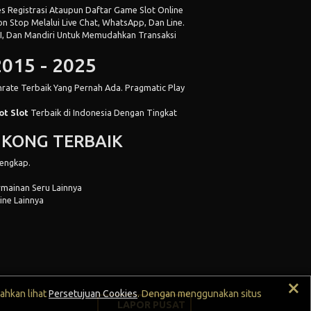
 Registrasi Ataupun Daftar Game Slot Online
 Stop Melalui Live Chat, WhatsApp, Dan Line.
I, Dan Mandiri Untuk Memudahkan Transaksi
015 - 2025
go
Arcade Bingo
ate Terbaik Yang Pernah Ada. Pragmatic Play
ot Slot
Terbaik di Indonesia Dengan Tingkat
GKONG TERBAIK
engkap.
mainan Seru Lainnya
ne Lainnya
×
ahkan lihat
Persetujuan Cookies
. Dengan menggunakan situs
LAPOR PUSAT