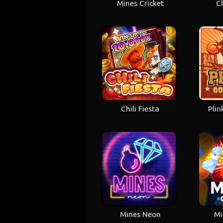
Mines Cricket
C
Chili Fiesta
Plin
Mines Neon
Mi