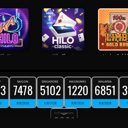
Hilo Neon
Hilo Classic
Limbo Gold 
Y
SAIGON
SINGAPORE
MAGNUM45
MALAYSIA
13
7478
5102
1220
6851
3
26
8/8/2026
8/8/2026
8/8/2026
8/8/2026
7
TOTO WUHAN
6301
ines Maple
Lucky Drop - Olympus
Lucky Drop - 
Fa Chai