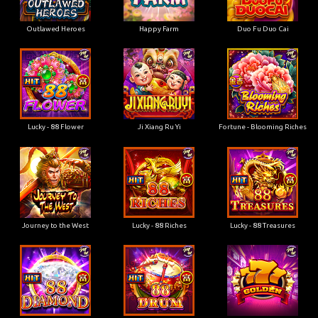
Outlawed Heroes
Happy Farm
Duo Fu Duo Cai
Lucky - 88 Flower
Ji Xiang Ru Yi
Fortune - Blooming Riches
Journey to the West
Lucky - 88 Riches
Lucky - 88 Treasures