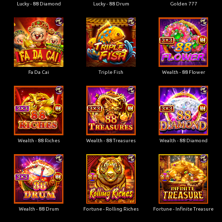
Lucky - 88 Diamond
Lucky - 88 Drum
Golden 777
Fa Da Cai
Triple Fish
Wealth - 88 Flower
Wealth - 88 Riches
Wealth - 88 Treasures
Wealth - 88 Diamond
Wealth - 88 Drum
Fortune - Rolling Riches
Fortune - Infinite Treasure