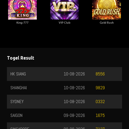
King-777
VIP Club
Gold Rush
Togel Result
TOTO WUHAN
10-08-2026
2903