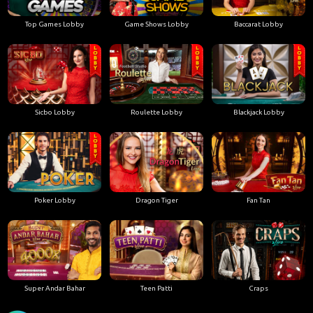
Top Games Lobby
Game Shows Lobby
Baccarat Lobby
Sicbo Lobby
Roulette Lobby
Blackjack Lobby
Poker Lobby
Dragon Tiger
Fan Tan
Super Andar Bahar
Teen Patti
Craps