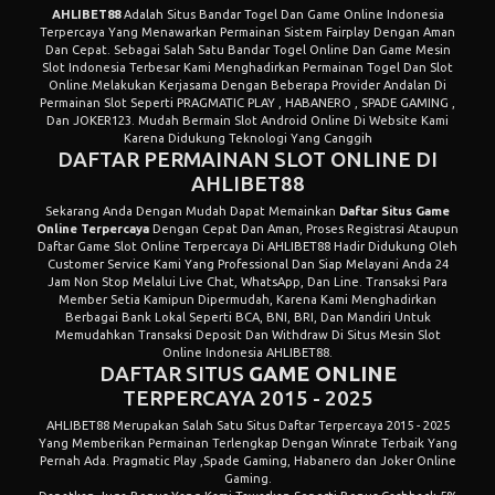
AHLIBET88
Adalah Situs Bandar Togel Dan Game Online Indonesia
Terpercaya Yang Menawarkan Permainan Sistem Fairplay Dengan Aman
Dan Cepat. Sebagai Salah Satu Bandar Togel Online Dan Game Mesin
Slot Indonesia Terbesar Kami Menghadirkan Permainan Togel Dan Slot
Online.Melakukan Kerjasama Dengan Beberapa Provider Andalan Di
Permainan Slot Seperti PRAGMATIC PLAY , HABANERO , SPADE GAMING ,
Dan JOKER123. Mudah Bermain Slot Android Online Di Website Kami
Karena Didukung Teknologi Yang Canggih
DAFTAR PERMAINAN SLOT ONLINE DI
AHLIBET88
Sekarang Anda Dengan Mudah Dapat Memainkan
Daftar Situs Game
Online Terpercaya
Dengan Cepat Dan Aman, Proses Registrasi Ataupun
Daftar Game Slot Online Terpercaya Di AHLIBET88 Hadir Didukung Oleh
Customer Service Kami Yang Professional Dan Siap Melayani Anda 24
Jam Non Stop Melalui Live Chat, WhatsApp, Dan Line. Transaksi Para
Member Setia Kamipun Dipermudah, Karena Kami Menghadirkan
Berbagai Bank Lokal Seperti BCA, BNI, BRI, Dan Mandiri Untuk
Memudahkan Transaksi Deposit Dan Withdraw Di Situs
Mesin Slot
Online Indonesia AHLIBET88.
DAFTAR SITUS
GAME ONLINE
TERPERCAYA 2015 - 2025
AHLIBET88 Merupakan Salah Satu Situs Daftar Terpercaya 2015 - 2025
Yang Memberikan Permainan Terlengkap Dengan Winrate Terbaik Yang
Pernah Ada. Pragmatic Play ,Spade Gaming, Habanero dan Joker Online
Gaming.