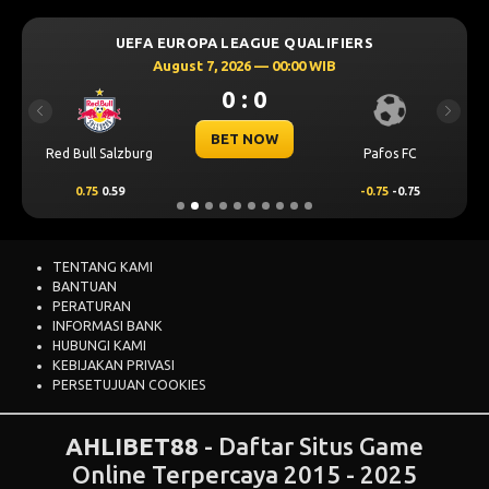
UEFA EUROPA LEAGUE QUALIFIERS
August 7, 2026 — 00:00 WIB
0 : 0
Previous
Next
BET NOW
Red Bull Salzburg
Pafos FC
0.75
0.59
-0.75
-0.75
TENTANG KAMI
BANTUAN
PERATURAN
INFORMASI BANK
HUBUNGI KAMI
KEBIJAKAN PRIVASI
PERSETUJUAN COOKIES
AHLIBET88
- Daftar Situs Game
Online Terpercaya 2015 - 2025