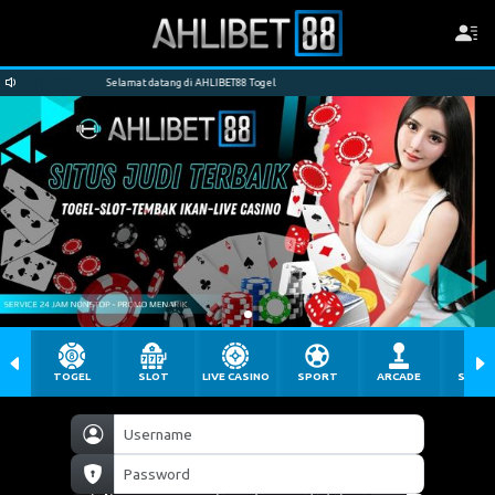
tang di AHLIBET88 Togel
Selamat datang di AHLIBET88 Togel
TOGEL
SLOT
LIVE CASINO
SPORT
ARCADE
SABU