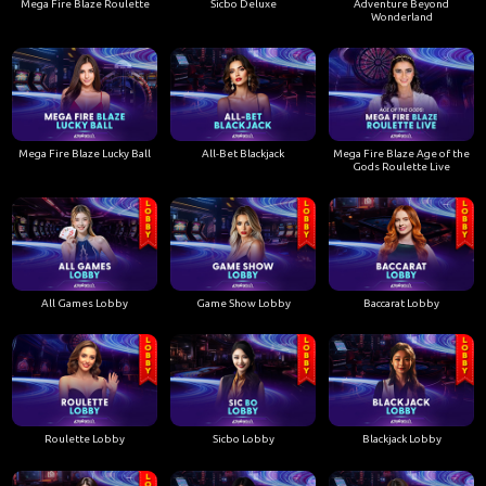
Mega Fire Blaze Roulette
Sicbo Deluxe
Adventure Beyond
Wonderland
Mega Fire Blaze Lucky Ball
All-Bet Blackjack
Mega Fire Blaze Age of the
Gods Roulette Live
All Games Lobby
Game Show Lobby
Baccarat Lobby
Roulette Lobby
Sicbo Lobby
Blackjack Lobby