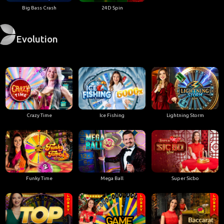
Big Bass Crash
24D Spin
Evolution
Crazy Time
Ice Fishing
Lightning Storm
Funky Time
Mega Ball
Super Sicbo